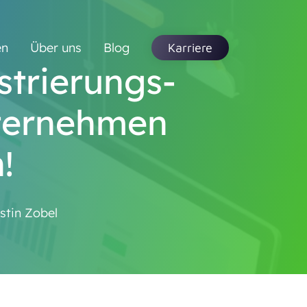
en
Über uns
Blog
Karriere
strierungs-
nternehmen
!
stin Zobel